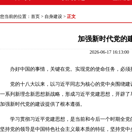
您当前的位置：
首页
>
自身建设
>
正文
加强新时代党的
2026-06-17 16
办好中国的事情，关键在党。实现党的使命任务，必须
党的十八大以来，以习近平同志为核心的党中央围绕建设
一系列新理念新思想新战略，形成习近平党建思想，开辟了
加强新时代党的建设提供了根本遵循。
学习贯彻习近平党建思想，是当前和今后一个时期全党的
坚持党的领导是中国特色社会主义最本质的特征，坚持党中