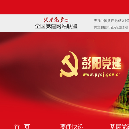
首 页
要闻快递
基层党