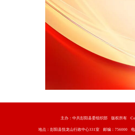
主办：中共彭阳县委组织部
版权所有
Co
地点：彭阳县悦龙山行政中心331室
邮编：756000
电