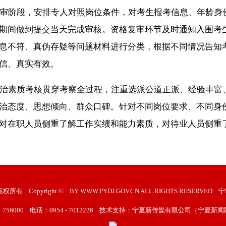
审阶段，安排专人对照岗位条件，对考生报考信息、年龄身
期间做到提交当天完成审核。资格复审环节及时通知入围考
息不符、真伪存疑等问题材料进行分类，根据不同情况告知
信、真实有效。
治素质考核贯穿考察全过程，注重选派公道正派、经验丰富
治态度、思想倾向、群众口碑。针对不同岗位要求、不同身
对在职人员侧重了解工作实绩和能力素质，对待业人员侧重
版权所有
Copyright ©
BY WWW.PYDJ.GOV.CN ALL RIGHTS RESERVED
宁
756000
电话：0954 - 7012226
技术支持：宁夏新传媒有限公司（宁夏新闻